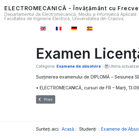
ELECTROMECANICĂ - Învățământ cu Frecve
Departamentul de Electromecanică, Mediu și Informatică Aplicată
Facultatea de Inginerie Electrică, Universitatea din Craiova
Selectați limba dvs
Examen Licenț
Categorie:
Examene de absolvire
Ultima actualiz
Susţinerea examenului de DIPLOMĂ – Sesiunea 
• ELECTROMECANICĂ, cursuri de FR – Marți, 13.09
Articol precedent: Examen Licență - IULIE 2022
Prec
Sunteți aici:
Acasă
Studenți
Examene de Absol