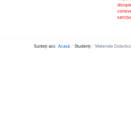
discipl
conexe.
sancţiu
Sunteți aici:
Acasă
Studenți
Materiale Didactic