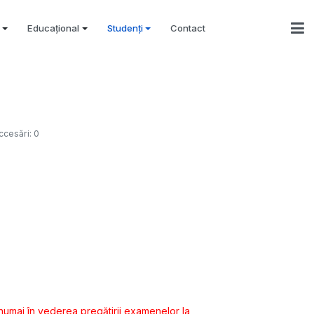
Educațional
Studenți
Contact
ccesări: 0
 numai în vederea pregătirii examenelor la