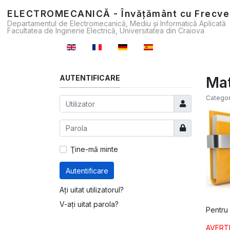
ELECTROMECANICĂ - Învățământ cu Frecve
Departamentul de Electromecanică, Mediu și Informatică Aplicată
Facultatea de Inginerie Electrică, Universitatea din Craiova
Selectați limba dvs
AUTENTIFICARE
Mat
Categor
Utilizator
Arată
Ţine-mă minte
Autentificare
Ați uitat utilizatorul?
V-ați uitat parola?
Pentru 
AVERTIS