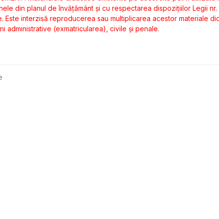
inele din planul de învăţământ şi cu respectarea dispoziţiilor Legii nr.
 Este interzisă reproducerea sau multiplicarea acestor materiale dida
ni administrative (exmatricularea), civile şi penale.
e