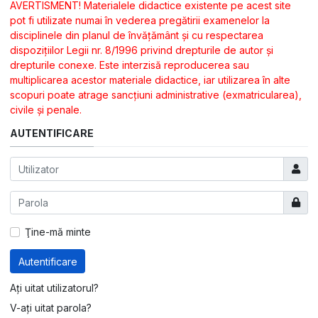
AVERTISMENT! Materialele didactice existente pe acest site
pot fi utilizate numai în vederea pregătirii examenelor la
disciplinele din planul de învăţământ şi cu respectarea
dispoziţiilor Legii nr. 8/1996 privind drepturile de autor şi
drepturile conexe. Este interzisă reproducerea sau
multiplicarea acestor materiale didactice, iar utilizarea în alte
scopuri poate atrage sancţiuni administrative (exmatricularea),
civile şi penale.
AUTENTIFICARE
Utilizat
Arată
Ţine-mă minte
Autentificare
Ați uitat utilizatorul?
V-ați uitat parola?