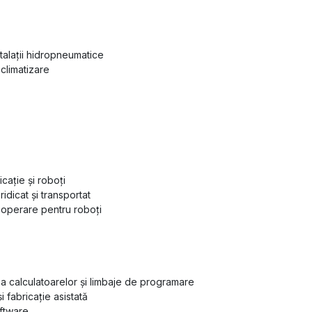
stalaţii hidropneumatice
 climatizare
icaţie şi roboţi
 ridicat şi transportat
operare pentru roboţi
 calculatoarelor și limbaje de programare
i fabricaţie asistată
ftware