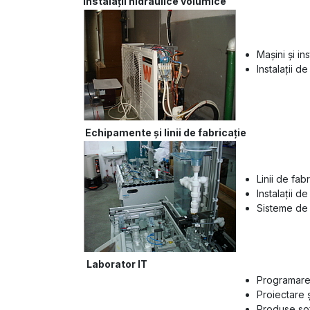
Instalaţii hidraulice volumice
Maşini şi in
Instalaţii de
Echipamente şi linii de fabricaţie
Linii de fabr
Instalaţii de
Sisteme de 
Laborator IT
Programarea
Proiectare ş
Produse so