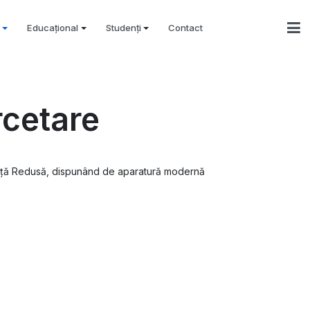
Educațional
Studenți
Contact
rcetare
vență Redusă, dispunând de aparatură modernă