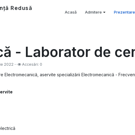
nță Redusă
Acasă
Admitere
Prezentare
ă - Laborator de ce
ulie 2022
Accesări: 0
are Electromecanică, aservite specializării Electromecanică - Frec
ervite
lectrică