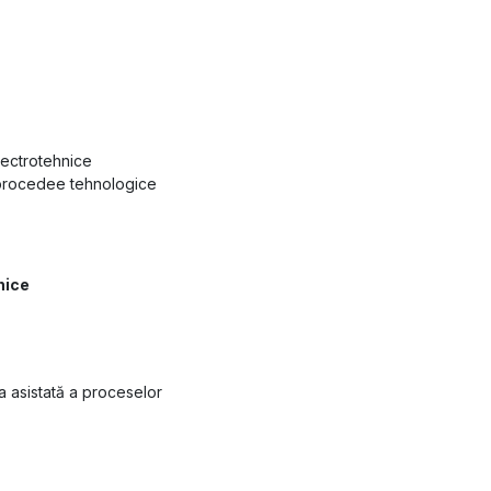
lectrotehnice
procedee tehnologice
nice
 asistată a proceselor