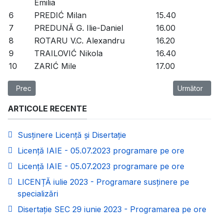
Emilia
6
PREDIĆ Milan
15.40
7
PREDUNĂ G. Ilie-Daniel
16.00
8
ROTARU V.C. Alexandru
16.20
9
TRAILOVIĆ Nikola
16.40
10
ZARIĆ Mile
17.00
Articol precedent: Licență IAIE - 05.07.2023 programare pe ore
Articolul urm
Prec
Următor
ARTICOLE RECENTE
Susținere Licență și Disertație
Licență IAIE - 05.07.2023 programare pe ore
Licență IAIE - 05.07.2023 programare pe ore
LICENȚĂ iulie 2023 - Programare susținere pe
specializări
Disertație SEC 29 iunie 2023 - Programarea pe ore