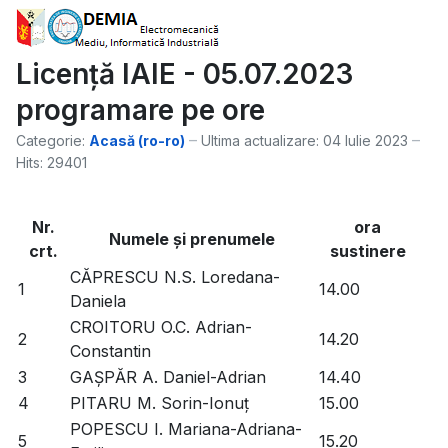
Licență IAIE - 05.07.2023
programare pe ore
Categorie:
Acasă (ro-ro)
Ultima actualizare: 04 Iulie 2023
Hits: 29401
Nr.
ora
Numele şi prenumele
crt.
sustinere
CĂPRESCU N.S. Loredana-
1
14.00
Daniela
CROITORU O.C. Adrian-
2
14.20
Constantin
3
GAȘPĂR A. Daniel-Adrian
14.40
4
PITARU M. Sorin-Ionuț
15.00
POPESCU I. Mariana-Adriana-
5
15.20