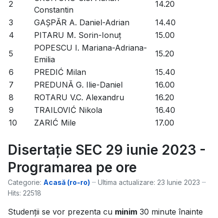
2
14.20
Constantin
3
GAȘPĂR A. Daniel-Adrian
14.40
4
PITARU M. Sorin-Ionuț
15.00
POPESCU I. Mariana-Adriana-
5
15.20
Emilia
6
PREDIĆ Milan
15.40
7
PREDUNĂ G. Ilie-Daniel
16.00
8
ROTARU V.C. Alexandru
16.20
9
TRAILOVIĆ Nikola
16.40
10
ZARIĆ Mile
17.00
Disertație SEC 29 iunie 2023 -
Programarea pe ore
Categorie:
Acasă (ro-ro)
Ultima actualizare: 23 Iunie 2023
Hits: 22518
Studenții se vor prezenta cu
minim
30 minute înainte