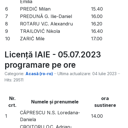
Emilia
6
PREDIĆ Milan
15.40
7
PREDUNĂ G. Ilie-Daniel
16.00
8
ROTARU V.C. Alexandru
16.20
9
TRAILOVIĆ Nikola
16.40
10
ZARIĆ Mile
17.00
Licență IAIE - 05.07.2023
programare pe ore
Categorie:
Acasă (ro-ro)
Ultima actualizare: 04 Iulie 2023
Hits: 29511
Nr.
ora
Numele şi prenumele
crt.
sustinere
CĂPRESCU N.S. Loredana-
1
14.00
Daniela
CROITORU O.C. Adrian-