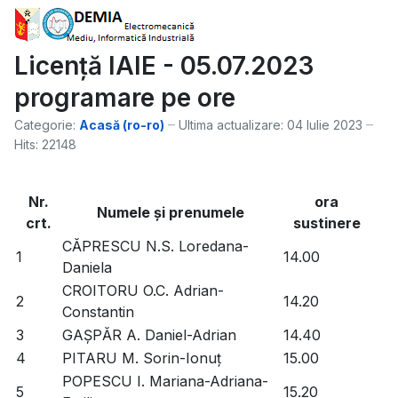
Licență IAIE - 05.07.2023
programare pe ore
Categorie:
Acasă (ro-ro)
Ultima actualizare: 04 Iulie 2023
Hits: 22148
Nr.
ora
Numele şi prenumele
crt.
sustinere
CĂPRESCU N.S. Loredana-
1
14.00
Daniela
CROITORU O.C. Adrian-
2
14.20
Constantin
3
GAȘPĂR A. Daniel-Adrian
14.40
4
PITARU M. Sorin-Ionuț
15.00
POPESCU I. Mariana-Adriana-
5
15.20