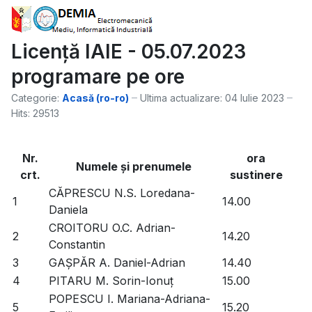
Licență IAIE - 05.07.2023
programare pe ore
Categorie:
Acasă (ro-ro)
Ultima actualizare: 04 Iulie 2023
Hits: 29513
Nr.
ora
Numele şi prenumele
crt.
sustinere
CĂPRESCU N.S. Loredana-
1
14.00
Daniela
CROITORU O.C. Adrian-
2
14.20
Constantin
3
GAȘPĂR A. Daniel-Adrian
14.40
4
PITARU M. Sorin-Ionuț
15.00
POPESCU I. Mariana-Adriana-
5
15.20