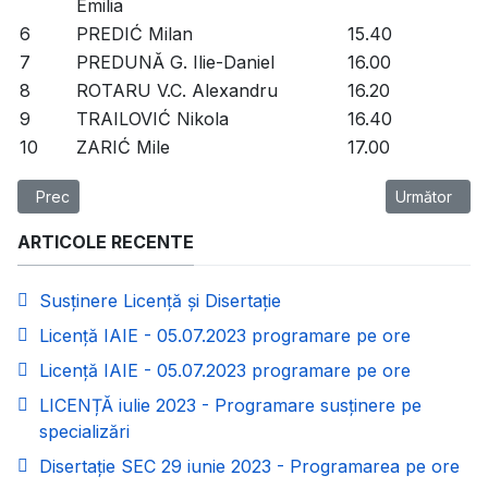
Emilia
6
PREDIĆ Milan
15.40
7
PREDUNĂ G. Ilie-Daniel
16.00
8
ROTARU V.C. Alexandru
16.20
9
TRAILOVIĆ Nikola
16.40
10
ZARIĆ Mile
17.00
Articol precedent: Licență IAIE - 05.07.2023 programare pe ore
Articolul urm
Prec
Următor
ARTICOLE RECENTE
Susținere Licență și Disertație
Licență IAIE - 05.07.2023 programare pe ore
Licență IAIE - 05.07.2023 programare pe ore
LICENȚĂ iulie 2023 - Programare susținere pe
specializări
Disertație SEC 29 iunie 2023 - Programarea pe ore