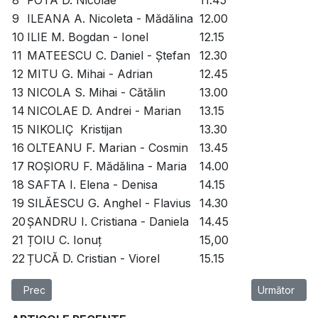
8
FOTA D. Nicolae
11.45
9
ILEANA A. Nicoleta - Mădălina
12.00
10
ILIE M. Bogdan - Ionel
12.15
11
MATEESCU C. Daniel - Ștefan
12.30
12
MITU G. Mihai - Adrian
12.45
13
NICOLA S. Mihai - Cătălin
13.00
14
NICOLAE D. Andrei - Marian
13.15
15
NIKOLIÇ Kristijan
13.30
16
OLTEANU F. Marian - Cosmin
13.45
17
ROȘIORU F. Mădălina - Maria
14.00
18
SAFTA I. Elena - Denisa
14.15
19
SILĂESCU G. Anghel - Flavius
14.30
20
ȘANDRU I. Cristiana - Daniela
14.45
21
ȚOIU C. Ionuț
15,00
22
ȚUCĂ D. Cristian - Viorel
15.15
Articol precedent: Programare pe ore - susținere Disertație IE
Articolul urm
Prec
Următor