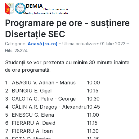
Programare pe ore - susținere
Disertație SEC
Categorie:
Acasă (ro-ro)
Ultima actualizare: 01 Iulie 2022
Hits: 28224
Studenții se vor prezenta cu
minim
30 minute înainte
de ora programată.
1
ABAGIU V. Adrian - Marius
10.00
2
BUNGIU E. Gigel
10.15
3
CALOTA G. Petre - George
10.30
4
CĂLIN A.R. Dragoș - Alexandru
10.45
5
ENESCU G. Elena
11.00
6
FIERARU A. David
11.15
7
FIERARU A. Ioan
11.30