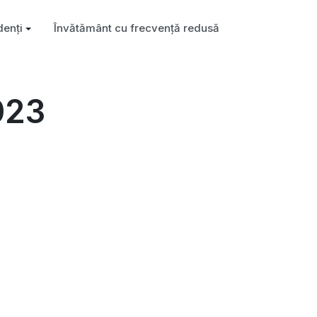
denți
Învătământ cu frecvență redusă
023