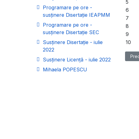
5
Programare pe ore -
6
susținere Disertație IEAPMM
7
Programare pe ore -
8
susținere Disertație SEC
9
Susținere Disertație - iulie
10
2022
Artic
Pre
Susținere Licență - iulie 2022
Mihaela POPESCU