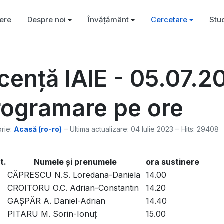
ere
Despre noi
Învățământ
Cercetare
Stu
cență IAIE - 05.07.2
rogramare pe ore
rie:
Acasă (ro-ro)
Ultima actualizare: 04 Iulie 2023
Hits: 29408
t.
Numele şi prenumele
ora sustinere
CĂPRESCU N.S. Loredana-Daniela
14.00
CROITORU O.C. Adrian-Constantin
14.20
GAȘPĂR A. Daniel-Adrian
14.40
PITARU M. Sorin-Ionuț
15.00