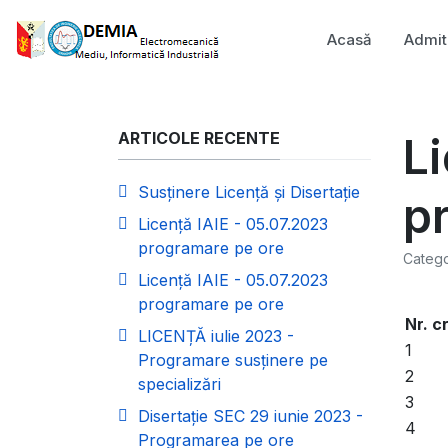
Acasă
Admit
ARTICOLE RECENTE
Li
Susținere Licență și Disertație
p
Licență IAIE - 05.07.2023
programare pe ore
Catego
Licență IAIE - 05.07.2023
programare pe ore
Nr. cr
LICENȚĂ iulie 2023 -
1
Programare susținere pe
2
specializări
3
Disertație SEC 29 iunie 2023 -
4
Programarea pe ore