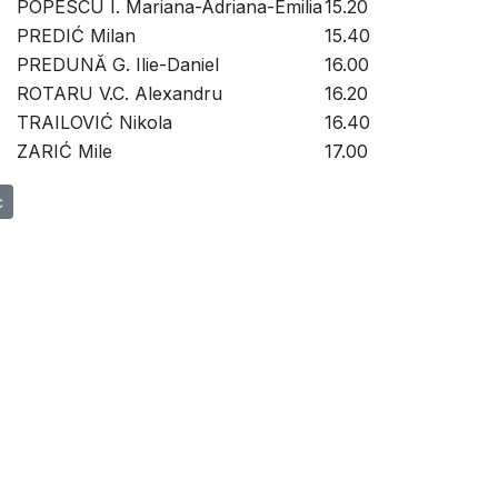
POPESCU I. Mariana-Adriana-Emilia
15.20
PREDIĆ Milan
15.40
PREDUNĂ G. Ilie-Daniel
16.00
ROTARU V.C. Alexandru
16.20
TRAILOVIĆ Nikola
16.40
ZARIĆ Mile
17.00
ol precedent: Licență IAIE - 05.07.2023 programare pe ore
c