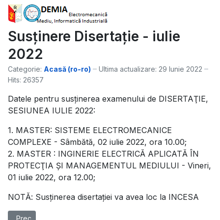
Susținere Disertație - iulie
2022
Categorie:
Acasă (ro-ro)
Ultima actualizare: 29 Iunie 2022
Hits: 26357
Datele pentru susţinerea examenului de DISERTAŢIE,
SESIUNEA IULIE 2022:
1. MASTER: SISTEME ELECTROMECANICE
COMPLEXE - Sâmbătă, 02 iulie 2022, ora 10.00;
2. MASTER : INGINERIE ELECTRICĂ APLICATĂ ÎN
PROTECŢIA ŞI MANAGEMENTUL MEDIULUI - Vineri,
01 iulie 2022, ora 12.00;
NOTĂ: Susținerea disertației va avea loc la INCESA
Articol precedent: Programare pe ore - susținere Disertație SEC
Prec