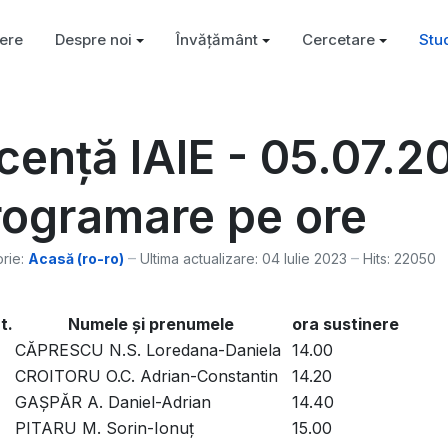
ere
Despre noi
Învățământ
Cercetare
Stu
cență IAIE - 05.07.2
rogramare pe ore
rie:
Acasă (ro-ro)
Ultima actualizare: 04 Iulie 2023
Hits: 22050
t.
Numele şi prenumele
ora sustinere
CĂPRESCU N.S. Loredana-Daniela
14.00
CROITORU O.C. Adrian-Constantin
14.20
GAȘPĂR A. Daniel-Adrian
14.40
PITARU M. Sorin-Ionuț
15.00