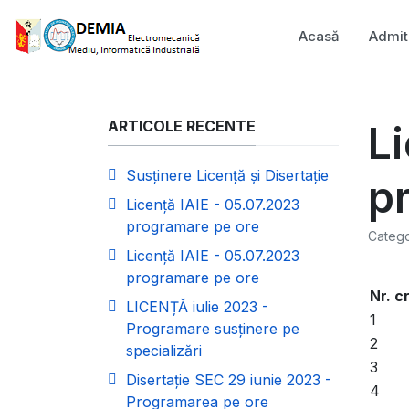
Acasă
Admit
ARTICOLE RECENTE
Li
Susținere Licență și Disertație
p
Licență IAIE - 05.07.2023
programare pe ore
Catego
Licență IAIE - 05.07.2023
programare pe ore
Nr. cr
LICENȚĂ iulie 2023 -
1
Programare susținere pe
2
specializări
3
Disertație SEC 29 iunie 2023 -
4
Programarea pe ore