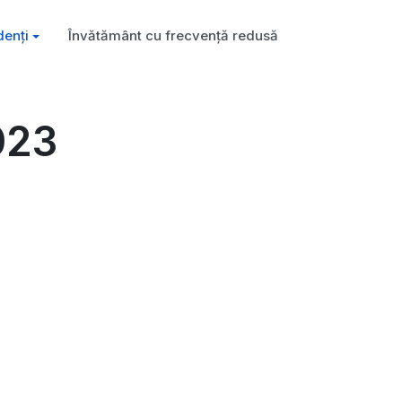
denți
Învătământ cu frecvență redusă
023