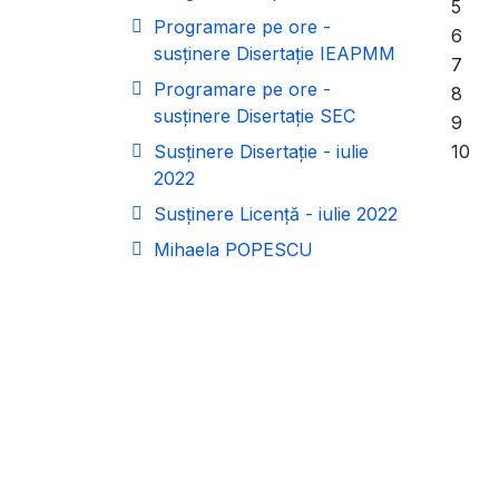
5
Programare pe ore -
6
susținere Disertație IEAPMM
7
Programare pe ore -
8
susținere Disertație SEC
9
Susținere Disertație - iulie
10
2022
Susținere Licență - iulie 2022
Mihaela POPESCU